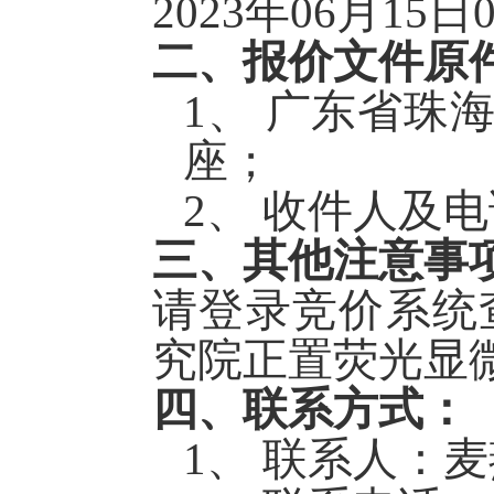
2023年
0
6
月
1
5
日
二、
报价文件原
1、
广东省珠
座
；
2、
收件人及电
三、
其他注意事
请
登录竞价系统
究院正置荧光显
四、
联系方式：
1、
联系人：
麦