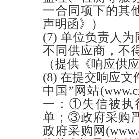
一合同项下的其
声明函》）
(7)
单位负责人为
不同供应商，不
（提供《
响应供
(8)
在提交响应文
中国”网站(www.cr
一：①失信被执
单；③政府采购
政府采购网(www.