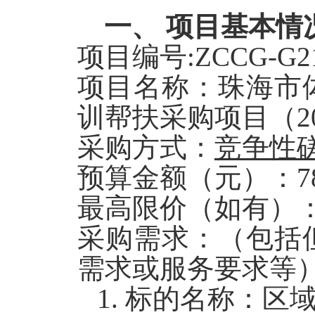
一、
项目基本情
项目编号
:
ZCCG-G21
项目名称：
珠海市
训帮扶采购项目（
2
采购方式：
竞争性
预算金额（元）：
7
最高限价（如有）
采购需求：（包括
需求或服务要求等
1.
标的名称：
区