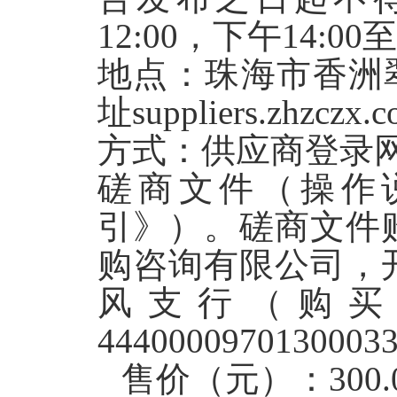
12:00，下午14:
地点：
珠海市香洲
址
suppliers.zhzczx
方式：供应商登录
磋商文件（操作
引》）。磋商文件
购咨询有限公司，
风支行（购买
444000097013
售价（元）：
300.