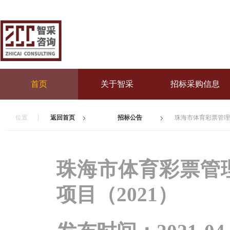
首页
关于智采
招标采购信息
位置
返回首页
招标公告
珠海市体育彩票管理
珠海市体育彩票管
项目（2021）